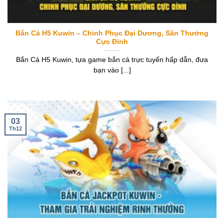
Bắn Cá H5 Kuwin – Chinh Phục Đại Dương, Săn Thưởng
Cực Đỉnh
Bắn Cá H5 Kuwin, tựa game bắn cá trực tuyến hấp dẫn, đưa
bạn vào [...]
03
Th12