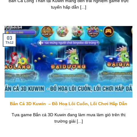
Bắn Cá Long Thần tại Kuwin mang đến trải nghiệm game trực
tuyến hấp dẫn [...]
03
Th12
Bắn Cá 3D Kuwin – Đồ Hoạ Lôi Cuốn, Lối Chơi Hấp Dẫn
Tựa game Bắn cá 3D Kuwin đang làm mưa làm gió trên thị
trường giải [...]