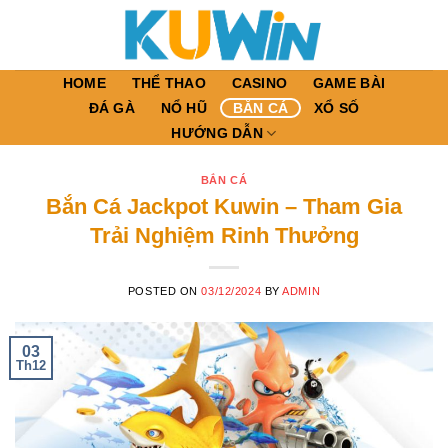
Skip
to
content
HOME
THỂ THAO
CASINO
GAME BÀI
ĐÁ GÀ
NỔ HŨ
BẮN CÁ
XỔ SỐ
HƯỚNG DẪN
BẮN CÁ
Bắn Cá Jackpot Kuwin – Tham Gia
Trải Nghiệm Rinh Thưởng
POSTED ON
03/12/2024
BY
ADMIN
03
Th12