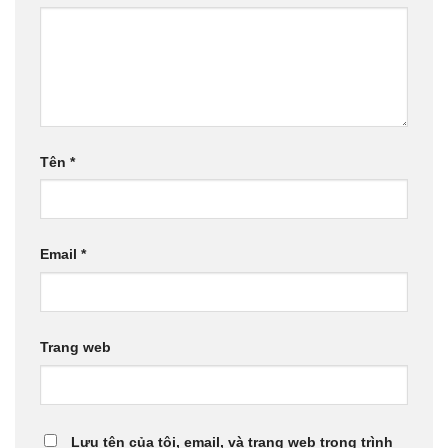
Tên
*
Email
*
Trang web
Lưu tên của tôi, email, và trang web trong trình